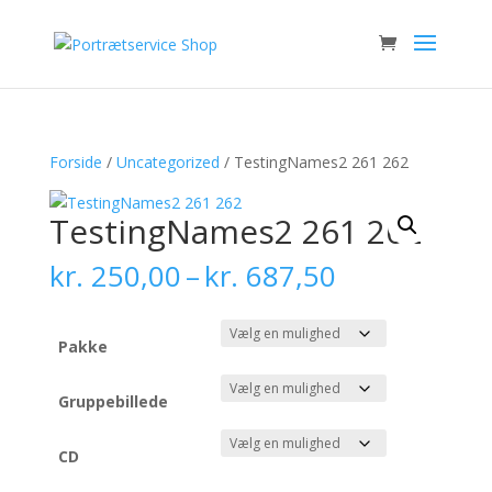
Forside
/
Uncategorized
/ TestingNames2 261 262
TestingNames2 261 262
Prisinterval:
kr.
250,00
–
kr.
687,50
kr. 250,00
til
kr. 687,50
Pakke
Gruppebillede
CD