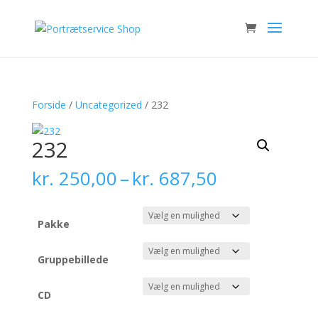
Forside
/
Uncategorized
/ 232
232
Prisinterval:
kr.
250,00
–
kr.
687,50
kr. 250,00
til
kr. 687,50
Pakke
Gruppebillede
CD