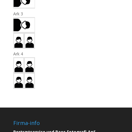
Ark 3
Ark 4
Firma-info
Portrætservice ved Baes Fotografi ApS