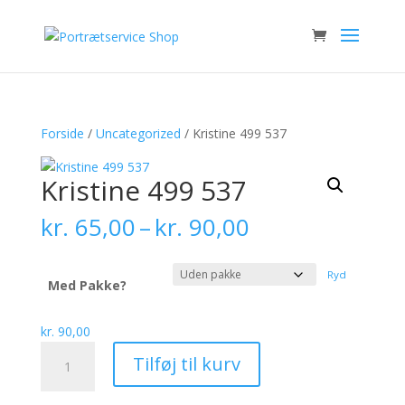
Forside
/
Uncategorized
/ Kristine 499 537
Kristine 499 537
Prisinterval:
kr.
65,00
–
kr.
90,00
kr. 65,00
til
Ryd
kr. 90,00
Med Pakke?
kr.
90,00
Kristine
Tilføj til kurv
499
537